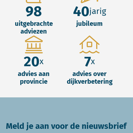
98
40
jarig
uitgebrachte
jubileum
adviezen
20
7
x
x
advies aan
advies over
provincie
dijkverbetering
Meld je aan voor de nieuwsbrief