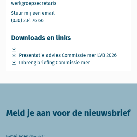
werkgroepsecretaris
Email Sjoerd Harkema
Stuur mij een email
Bel Sjoerd Harkema
(030) 234 76 66
Downloads en links
Download bestand Inbreng-Commissie-mer-4-juni-2026.
Download bestand Presentatie-advies-over-MER-LVB-202
Presentatie advies Commissie mer LVB 2026
Download bestand Inbreng-Commissie-mer-4-juni-2026.
Inbreng briefing Commissie mer
Meld je aan voor de nieuwsbrief
E-mailades
(Vereist)