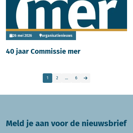
26 mei 2026
organisatienieuws
40 jaar Commissie mer
1
2
…
6
Ga naar de volgende pag
Meld je aan voor de nieuwsbrief