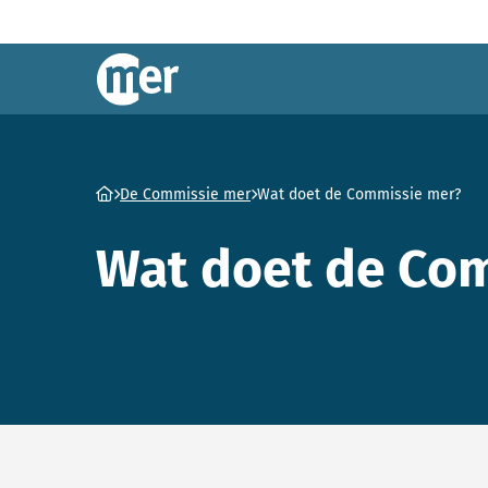
Commissie mer
Ga naar homepage
De Commissie mer
Wat doet de Commissie mer?
Wat doet de Co