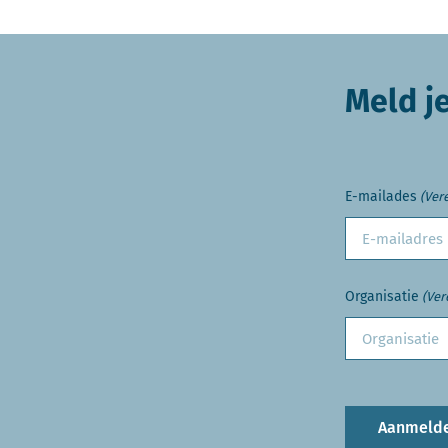
Meld j
E-mailades
(Vere
Organisatie
(Ver
Aanmeld