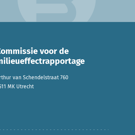
Commissie voor de
milieueffectrapportage
rthur van Schendelstraat 760
511 MK Utrecht