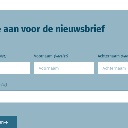
e aan voor de nieuwsbrief
Voornaam
Achternaam
ist)
(Vereist)
(Ver
eist)
en