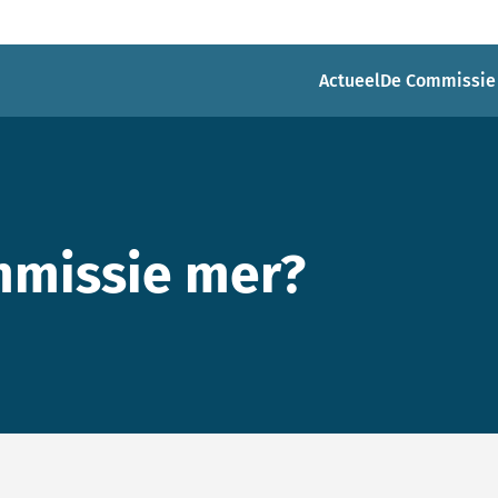
Actueel
De Commissie
mmissie mer?