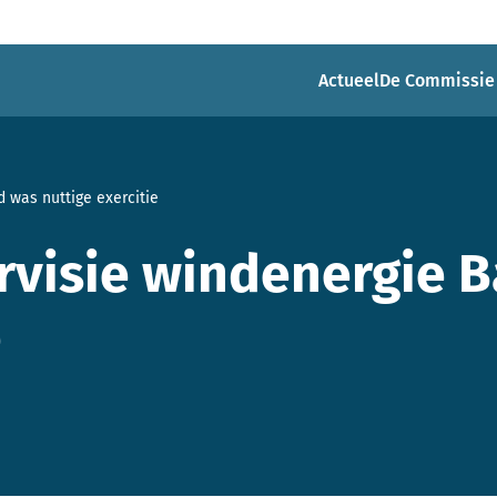
Actueel
De Commissie
d was nuttige exercitie
urvisie windenergie 
e