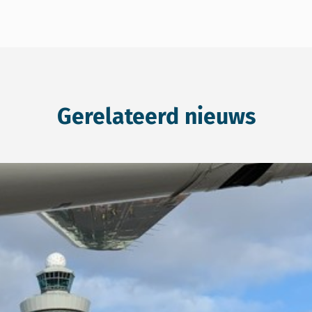
Gerelateerd nieuws
rcommissie IenW over MER LVB Schiphol