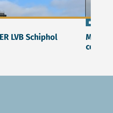
15 mei 2026
ER LVB Schiphol
Milieue
comple