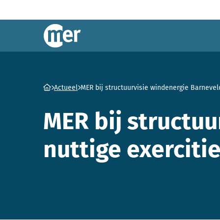
Commissie mer
Ga naar homepage
Actueel
MER bij structuurvisie windenergie Barnevel
MER bij structu
nuttige exerciti