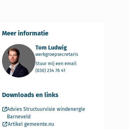
Meer informatie
Tom Ludwig
werkgroepsecretaris
Email Tom Ludwig
Stuur mij een email
Bel Tom Ludwig
(030) 234 76 41
Downloads en links
Advies Structuurvisie windenergie
Barneveld
Deze link leidt naar een externe website.
Artikel gemeente.nu