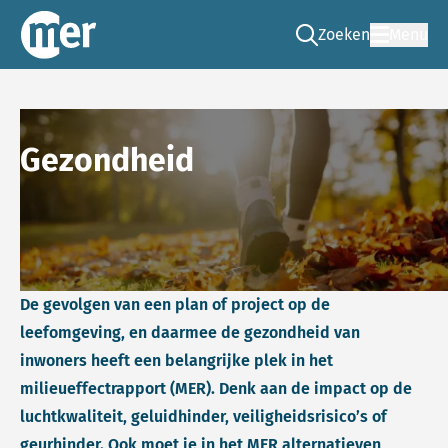
Zoeken
Menu
Ga naar de zoek pag
Commissie mer
Gezondheid
De gevolgen van een plan of project op de
leefomgeving, en daarmee de gezondheid van
inwoners heeft een belangrijke plek in het
milieueffectrapport (MER). Denk aan de impact op de
luchtkwaliteit, geluidhinder, veiligheidsrisico’s of
geurhinder. Ook moet je in het MER alternatieven