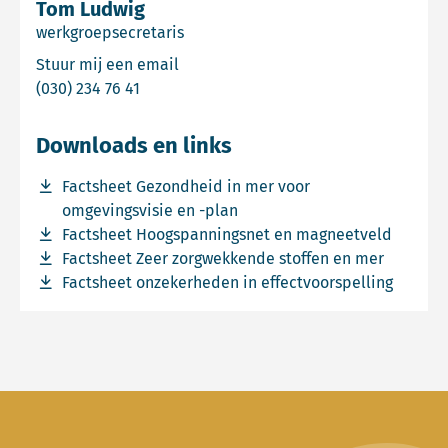
Tom Ludwig
werkgroepsecretaris
Email Tom Ludwig
Stuur mij een email
Bel Tom Ludwig
(030) 234 76 41
Downloads en links
Download bestand Factsheet-Gezondheid-in-mer-voor-o
Factsheet Gezondheid in mer voor
omgevingsvisie en -plan
Download bestand Factsheet-Hoogspanningsnet-en-mag
Factsheet Hoogspanningsnet en magneetveld
Download bestand Factsheet-Zeer-zorgwekkende-stoffen
Factsheet Zeer zorgwekkende stoffen en mer
Download bestand Factsheet-Onzekerheden-in-effectvoo
Factsheet onzekerheden in effectvoorspelling