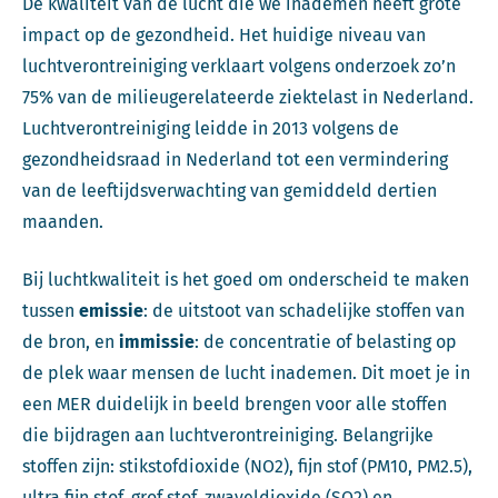
De kwaliteit van de lucht die we inademen heeft grote
impact op de gezondheid. Het huidige niveau van
luchtverontreiniging verklaart volgens onderzoek zo’n
75% van de milieugerelateerde ziektelast in Nederland.
Luchtverontreiniging leidde in 2013 volgens de
gezondheidsraad in Nederland tot een vermindering
van de leeftijdsverwachting van gemiddeld dertien
maanden.
Bij luchtkwaliteit is het goed om onderscheid te maken
tussen
emissie
: de uitstoot van schadelijke stoffen van
de bron, en
immissie
: de concentratie of belasting op
de plek waar mensen de lucht inademen. Dit moet je in
een MER duidelijk in beeld brengen voor alle stoffen
die bijdragen aan luchtverontreiniging. Belangrijke
stoffen zijn: stikstofdioxide (NO2), fijn stof (PM10, PM2.5),
ultra fijn stof, grof stof, zwaveldioxide (SO2) en