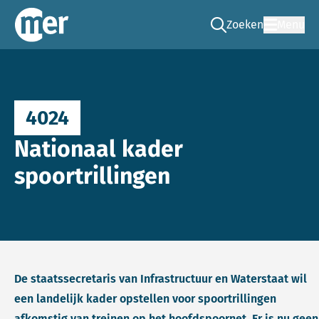
Zoeken
Menu
Ga naar de zoek pag
Commissie mer
4024
Nationaal kader
spoortrillingen
De staatssecretaris van Infrastructuur en Waterstaat wil
een landelijk kader opstellen voor spoortrillingen
afkomstig van treinen op het hoofdspoornet. Er is nu geen