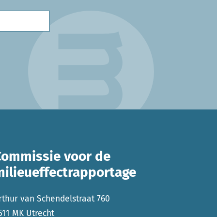
Commissie voor de
milieueffectrapportage
rthur van Schendelstraat 760
511 MK Utrecht