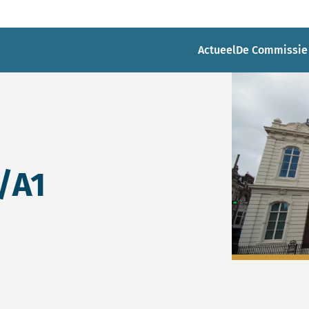
Actueel
De Commissie
/A1