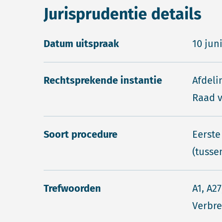
Jurisprudentie details
Datum uitspraak
10 jun
Rechtsprekende instantie
Afdeli
Raad v
Soort procedure
Eerste
(tusse
Trefwoorden
A1, A2
Verbre