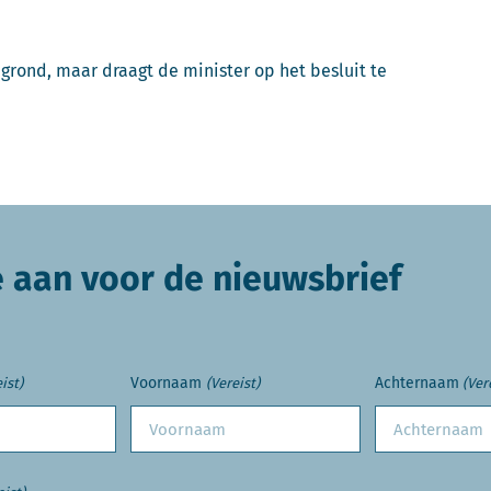
grond, maar draagt de minister op het besluit te
e aan voor de nieuwsbrief
Voornaam
Achternaam
ist)
(Vereist)
(Ver