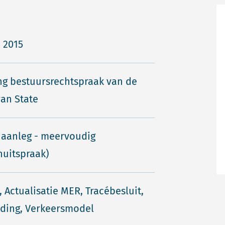
i 2015
ng bestuursrechtspraak van de
an State
 aanleg - meervoudig
nuitspraak)
7, Actualisatie MER, Tracébesluit,
ding, Verkeersmodel