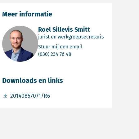
Meer informatie
Roel Sillevis Smitt
jurist en werkgroepsecretaris
Email Roel Sillevis Smitt
Stuur mij een email
Bel Roel Sillevis Smitt
(030) 234 76 48
Downloads en links
Download bestand 201408570/1/R6
201408570/1/R6