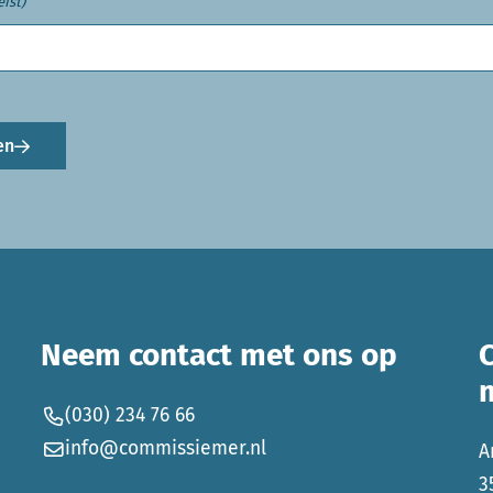
eist)
en
Neem contact met ons op
(030) 234 76 66
info@commissiemer.nl
A
3