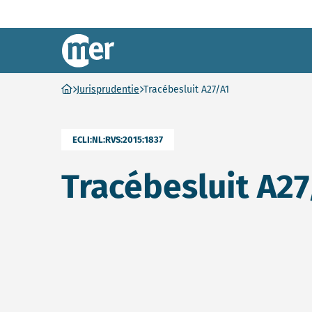
Commissie mer
Ga naar homepage
Jurisprudentie
Tracébesluit A27/A1
ECLI:NL:RVS:2015:1837
Tracébesluit A27