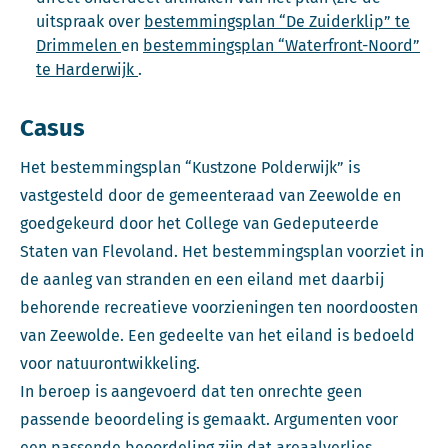
uitspraak over
bestemmingsplan “De Zuiderklip” te
Deze link opent in een nieuw tabblad
Drimmelen
en
bestemmingsplan “Waterfront-Noord”
Deze link opent in een nieuw tabblad
te Harderwijk
.
Casus
Het bestemmingsplan “Kustzone Polderwijk” is
vastgesteld door de gemeenteraad van Zeewolde en
goedgekeurd door het College van Gedeputeerde
Staten van Flevoland. Het bestemmingsplan voorziet in
de aanleg van stranden en een eiland met daarbij
behorende recreatieve voorzieningen ten noordoosten
van Zeewolde. Een gedeelte van het eiland is bedoeld
voor natuurontwikkeling.
In beroep is aangevoerd dat ten onrechte geen
passende beoordeling is gemaakt. Argumenten voor
een passende beoordeling zijn dat areaalverlies