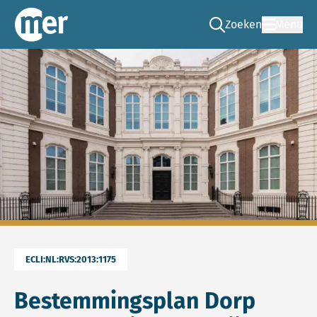
Zoeken
Menu
Ga naar de zoek pag
Commissie mer
ECLI:NL:RVS:2013:1175
Bestemmingsplan Dorp