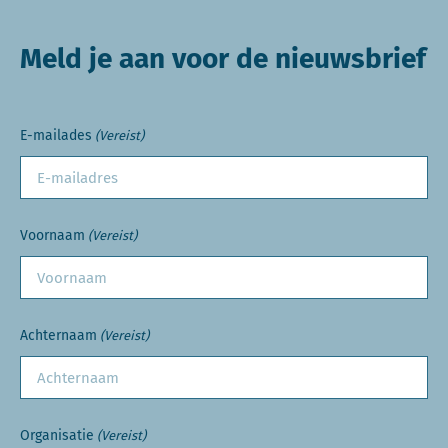
Meld je aan voor de nieuwsbrief
E-mailades
(Vereist)
Voornaam
(Vereist)
Achternaam
(Vereist)
Organisatie
(Vereist)