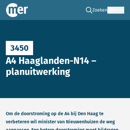
Zoeken
Menu
Ga naar de zoek pag
Commissie mer
3450
A4 Haaglanden-N14 –
planuitwerking
Om de doorstroming op de A4 bij Den Haag te
verbeteren wil minister van Nieuwenhuizen de weg
aanpassen. Een betere doorstroming moet bijdragen