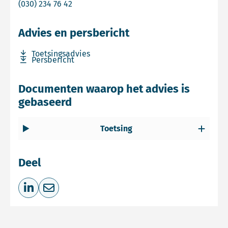
Bel Marianne Schuerhoff
(030) 234 76 42
Advies en persbericht
Download bestand Toetsingsadvies
Toetsingsadvies
Download bestand Persbericht
Persbericht
Documenten waarop het advies is
gebaseerd
Toetsing
Deel
Deel op LinkedIn
Deel via e-mail