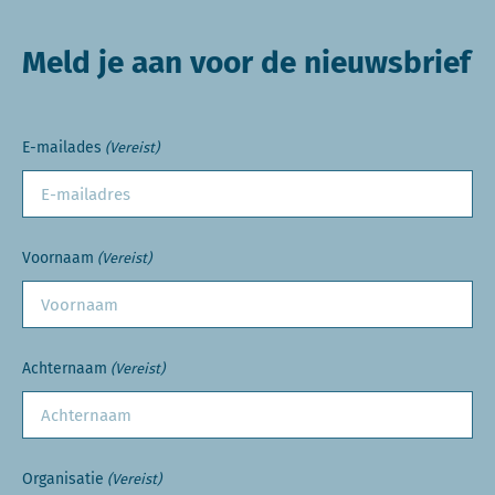
Meld je aan voor de nieuwsbrief
E-mailades
(Vereist)
Voornaam
(Vereist)
Achternaam
(Vereist)
Organisatie
(Vereist)