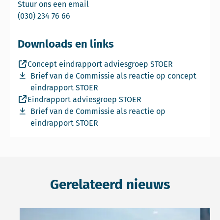
Email Commissie mer
Stuur ons een email
Bel Commissie mer
(030) 234 76 66
Downloads en links
Deze link leidt naar een externe website.
Concept eindrapport adviesgroep STOER
Download bestand Brief-Commissie-STOER-reactie-op-c
Brief van de Commissie als reactie op concept
eindrapport STOER
Deze link leidt naar een externe website.
Eindrapport adviesgroep STOER
Download bestand Brief-aan-minister-ivm-STOER-advies
Brief van de Commissie als reactie op
eindrapport STOER
Gerelateerd nieuws
Lees meer over Waddenzeegemeenten verdiepen zich in
Lees 