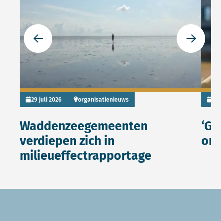
Ga naar de vorige slide
Ga naar 
29 juli 2026
organisatienieuws
6 j
Waddenzeegemeenten
‘Ge
verdiepen zich in
ont
milieueffectrapportage