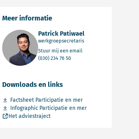
Meer informatie
Patrick Patiwael
werkgroepsecretaris
Email Patrick Patiwael
Stuur mij een email
Bel Patrick Patiwael
(030) 234 76 50
Downloads en links
Download bestand Factsheet-Participatie-en-mer.pdf
Factsheet Participatie en mer
Download bestand Infographic-Participatie-en-mer.pdf
Infographic Participatie en mer
Het adviestraject