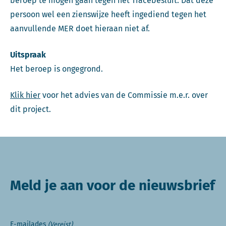
beroep te mogen gaan tegen het Tracébesluit. Dat deze
persoon wel een zienswijze heeft ingediend tegen het
aanvullende MER doet hieraan niet af.
Uitspraak
Het beroep is ongegrond.
Klik hier
voor het advies van de Commissie m.e.r. over
dit project.
Meld je aan voor de nieuwsbrief
E-mailades
(Vereist)