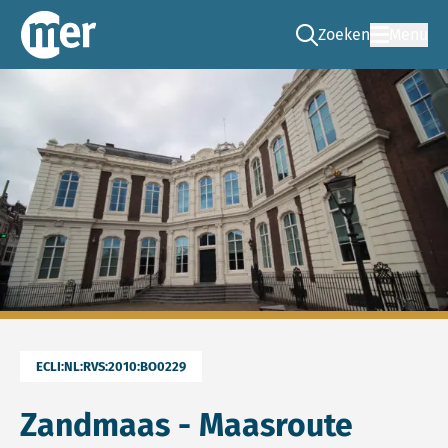
Zoeken
Menu
Ga naar de zoek pag
Commissie mer
ECLI:NL:RVS:2010:BO0229
Zandmaas - Maasroute