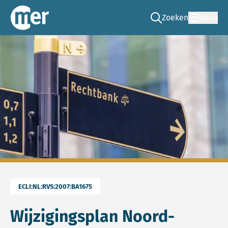
Zoeken
Menu
Ga naar de zoek pag
Commissie mer
ECLI:NL:RVS:2007:BA1675
Wijzigingsplan Noord-