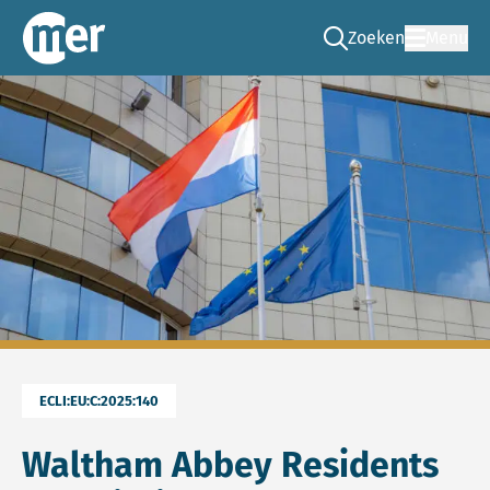
Zoeken
Menu
Ga naar de zoek pag
Commissie mer
ECLI:EU:C:2025:140
Waltham Abbey Residents