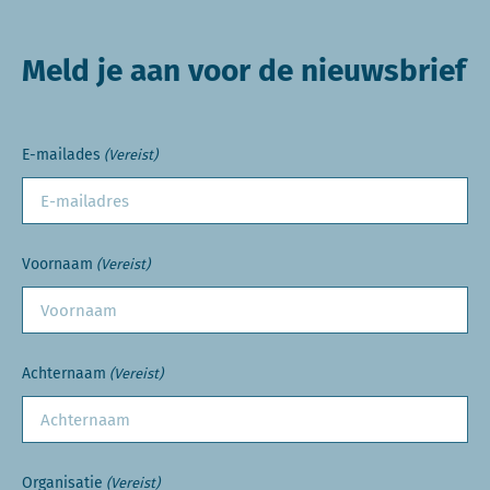
Meld je aan voor de nieuwsbrief
E-mailades
(Vereist)
Voornaam
(Vereist)
Achternaam
(Vereist)
Organisatie
(Vereist)