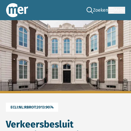
Zoeken
Menu
Ga naar de zoek pag
Commissie mer
ECLI:NL:RBROT:2013:9074
Verkeersbesluit