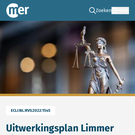
Zoeken
Menu
Ga naar de zoek pag
Commissie mer
ECLI:NL:RVS:2022:1545
Uitwerkingsplan Limmer