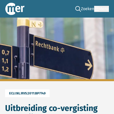
Zoeken
Menu
Ga naar de zoek pag
Commissie mer
ECLI:NL:RVS:2011:BP7749
Uitbreiding co-vergisting