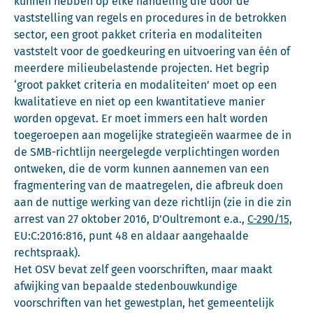
kunnen hebben op elke handeling die door de
vaststelling van regels en procedures in de betrokken
sector, een groot pakket criteria en modaliteiten
vaststelt voor de goedkeuring en uitvoering van één of
meerdere milieubelastende projecten. Het begrip
‘groot pakket criteria en modaliteiten’ moet op een
kwalitatieve en niet op een kwantitatieve manier
worden opgevat. Er moet immers een halt worden
toegeroepen aan mogelijke strategieën waarmee de in
de SMB-richtlijn neergelegde verplichtingen worden
ontweken, die de vorm kunnen aannemen van een
fragmentering van de maatregelen, die afbreuk doen
aan de nuttige werking van deze richtlijn (zie in die zin
arrest van 27 oktober 2016, D’Oultremont e.a.,
C-290/15,
EU:C:2016:816, punt 48 en aldaar aangehaalde
rechtspraak).
Het OSV bevat zelf geen voorschriften, maar maakt
afwijking van bepaalde stedenbouwkundige
voorschriften van het gewestplan, het gemeentelijk