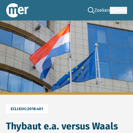
Zoeken
Menu
Ga naar de zoek pag
Commissie mer
ECLI:EU:C:2018:401
Thybaut e.a. versus Waals