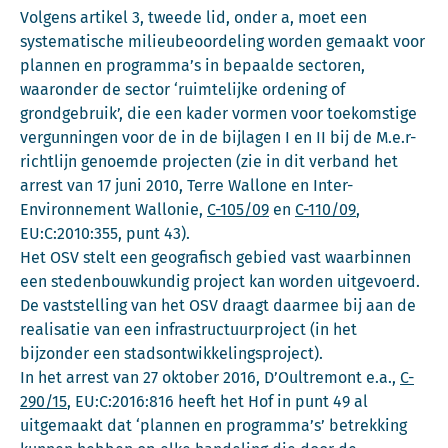
Volgens artikel 3, tweede lid, onder a, moet een
systematische milieubeoordeling worden gemaakt voor
plannen en programma’s in bepaalde sectoren,
waaronder de sector ‘ruimtelijke ordening of
grondgebruik’, die een kader vormen voor toekomstige
vergunningen voor de in de bijlagen I en II bij de M.e.r-
richtlijn genoemde projecten (zie in dit verband het
arrest van 17 juni 2010, Terre Wallone en Inter-
Environnement Wallonie,
C-105/09
en
C-110/09
,
EU:C:2010:355, punt 43).
Het OSV stelt een geografisch gebied vast waarbinnen
een stedenbouwkundig project kan worden uitgevoerd.
De vaststelling van het OSV draagt daarmee bij aan de
realisatie van een infrastructuurproject (in het
bijzonder een stadsontwikkelingsproject).
In het arrest van 27 oktober 2016, D’Oultremont e.a.,
C-
290/15
, EU:C:2016:816 heeft het Hof in punt 49 al
uitgemaakt dat ‘plannen en programma’s’ betrekking