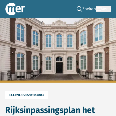
Zoeken
Menu
Ga naar de zoek pag
Commissie mer
ECLI:NL:RVS:2015:3003
Rijksinpassingsplan het