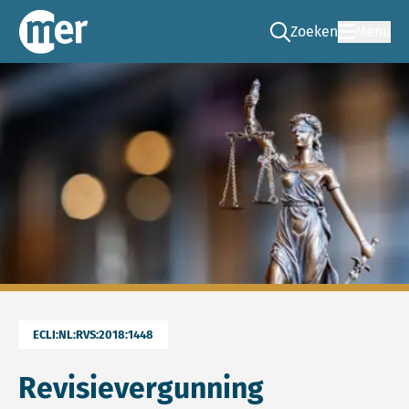
Zoeken
Menu
Ga naar de zoek pag
Commissie mer
ECLI:NL:RVS:2018:1448
Revisievergunning