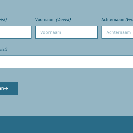
Voornaam
Achternaam
ist)
(Vereist)
(Ver
eist)
en