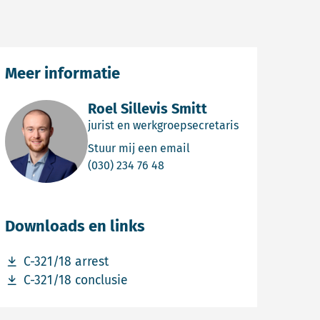
Meer informatie
Roel Sillevis Smitt
jurist en werkgroepsecretaris
Email Roel Sillevis Smitt
Stuur mij een email
Bel Roel Sillevis Smitt
(030) 234 76 48
Downloads en links
Download bestand C-321/18 arrest
C-321/18 arrest
Download bestand C-321/18 conclusie
C-321/18 conclusie