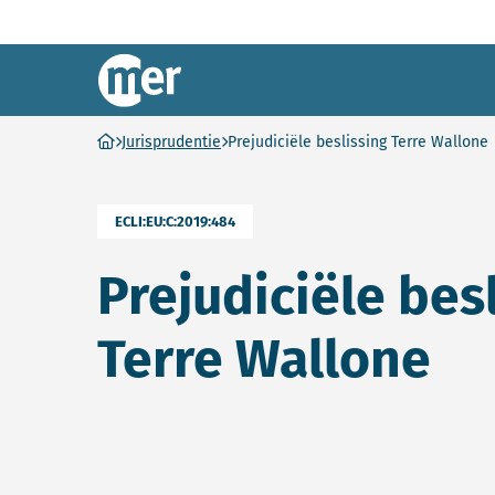
Commissie mer
Ga naar homepage
Jurisprudentie
Prejudiciële beslissing Terre Wallone
ECLI:EU:C:2019:484
Prejudiciële bes
Terre Wallone