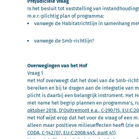
Prejudiciële vraag
Is het besluit tot vaststelling van instandhoudi
m.e.r.-plichtig plan of programma:
vanwege de Habitatrichtlijn in samenhang met
vanwege de Smb-richtlijn?
Overwegingen van het Hof
Vraag 1
Het Hof overweegt dat het doel van de Smb-richt
bereiken en bij te dragen aan de integratie van 
plicht is daarbij een belangrijk instrument. Het H
met name het begrip plannen en programma’s, ru
oktober 2016, D’Oultremont e.a., C-290/15, EU:C:
Het Hof wijst erop dat het voor de vraag of een m.e
alleen maar positieve milieueffecten heeft (zie 
CODA, C-142/07, EU:C:2008:445, punt 41
).