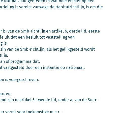
lle Natura 2000-gebieden in Wallonië en niet op een
eling is vereist vanwege de Habitatrichtlijn, is om die
r b, van de Smb-richtlijn en artikel 6, derde lid, eerste
ie uit dat een besluit tot vaststelling van
g is.
 zin van de Smb-richtlijn, als het gelijkgesteld wordt
lijn.
lan of programma dat:
f vastgesteld door een instantie op nationaal,
gen is voorgeschreven.
arden.
d zijn in artikel 3, tweede lid, onder a, van de Smb-
der vormt voor toekomstige m.e.r.-