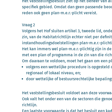
Het vaststellingsbesluit ziet op het beheer van a
specifiek gebied. Omdat dan geen passende beoord
reden ook geen plan-m.e.r.-plicht vereist.
Vraag 2
Volgens het Hof sluiten artikel 3, tweede lid, onde
zin, van de Habitatrichtlijn echter niet per definit
instandhoudingsdoelstellingen plan-m.e.r.-plichti
Het kan immers wel plan-m.e.r.-plichtig zijn in de
met een plan of programma in de zin van die richt
Om daaraan te voldoen, moet het gaan om een p
volgens een wettelijke procedure is opgesteld o
regionaal of lokaal niveau, en;
door wettelijke of bestuursrechtelijke bepalin
Het vaststellingsbesluit voldoet aan deze voorwa
Ook valt het onder een van de sectoren die genoem
richtlijn.
Een laatste voorwaarde is dat het besluit een ka