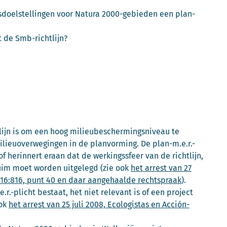
ngsdoelstellingen voor Natura 2000-gebieden een plan-
 de Smb-richtlijn?
lijn is om een hoog milieubeschermingsniveau te
milieuoverwegingen in de planvorming. De plan-m.e.r.-
of herinnert eraan dat de werkingssfeer van de richtlijn,
im moet worden uitgelegd (zie ook
het arrest van 27
2016:816, punt 40 en daar aangehaalde rechtspraak
).
.r.-plicht bestaat, het niet relevant is of een project
ook
het arrest van 25 juli 2008, Ecologistas en Acción-