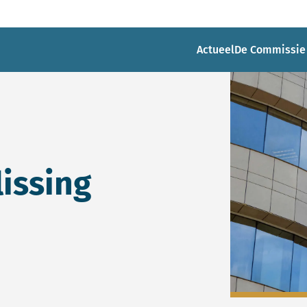
Actueel
De Commissie
lissing