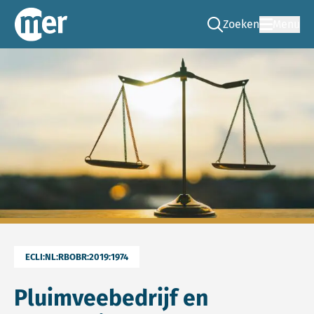
Zoeken
Menu
Ga naar de zoek pag
Commissie mer
ECLI:NL:RBOBR:2019:1974
Pluimveebedrijf en