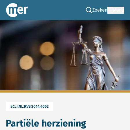
Zoeken
Menu
Ga naar de zoek pag
Commissie mer
ECLI:NL:RVS:2014:4052
Partiële herziening