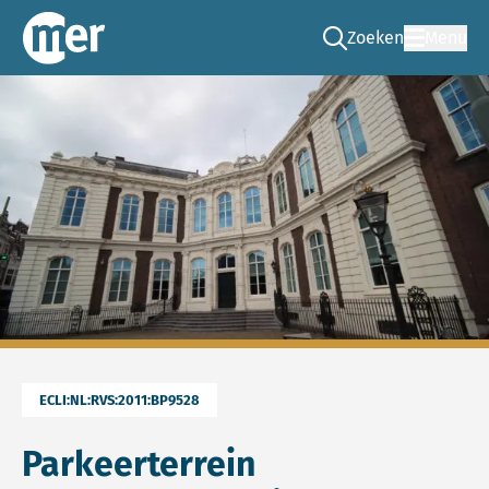
Zoeken
Menu
Ga naar de zoek pag
Commissie mer
ECLI:NL:RVS:2011:BP9528
Parkeerterrein