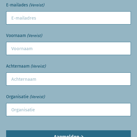
E-mailades
(Vereist)
Voornaam
(Vereist)
Achternaam
(Vereist)
Organisatie
(Vereist)
Aanmelden