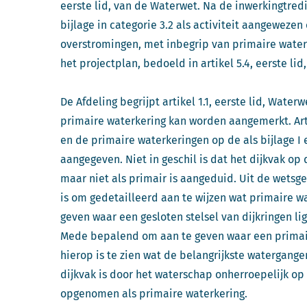
eerste lid, van de Waterwet. Na de inwerkingtredi
bijlage in categorie 3.2 als activiteit aangeweze
overstromingen, met inbegrip van primaire waterk
het projectplan, bedoeld in artikel 5.4, eerste li
De Afdeling begrijpt artikel 1.1, eerste lid, Water
primaire waterkering kan worden aangemerkt. Arti
en de primaire waterkeringen op de als bijlage I
aangegeven. Niet in geschil is dat het dijkvak op
maar niet als primair is aangeduid. Uit de wetsge
is om gedetailleerd aan te wijzen wat primaire wa
geven waar een gesloten stelsel van dijkringen l
Mede bepalend om aan te geven waar een primaire 
hierop is te zien wat de belangrijkste watergang
dijkvak is door het waterschap onherroepelijk op d
opgenomen als primaire waterkering.