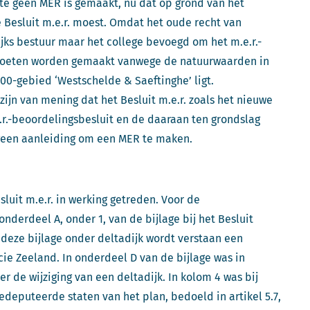
te geen MER is gemaakt, nu dat op grond van het
e Besluit m.e.r. moest. Omdat het oude recht van
lijks bestuur maar het college bevoegd om het m.e.r.-
moeten worden gemaakt vanwege de natuurwaarden in
000-gebied ‘Westschelde & Saeftinghe’ ligt.
ijn van mening dat het Besluit m.e.r. zoals het nieuwe
.r.-beoordelingsbesluit en de daaraan ten grondslag
geen aanleiding om een MER te maken.
esluit m.e.r. in werking getreden. Voor de
onderdeel A, onder 1, van de bijlage bij het Besluit
n deze bijlage onder deltadijk wordt verstaan een
cie Zeeland. In onderdeel D van de bijlage was in
r de wijziging van een deltadijk. In kolom 4 was bij
deputeerde staten van het plan, bedoeld in artikel 5.7,