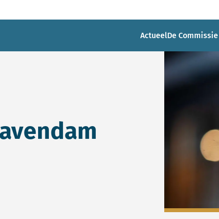
Actueel
De Commissie
ehavendam