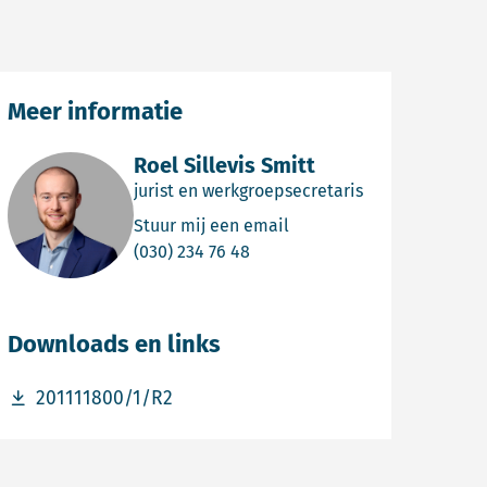
Meer informatie
Roel Sillevis Smitt
jurist en werkgroepsecretaris
Email Roel Sillevis Smitt
Stuur mij een email
Bel Roel Sillevis Smitt
(030) 234 76 48
Downloads en links
Download bestand 201111800/1/R2
201111800/1/R2