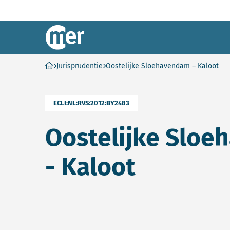
Commissie mer
Ga naar homepage
Jurisprudentie
Oostelijke Sloehavendam – Kaloot
ECLI:NL:RVS:2012:BY2483
Oostelijke Slo
- Kaloot