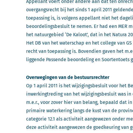
Appellant voert onder andere aan dat ten onrech
overgangsrecht bij het sinds 1 april 2011 geldend
toepassing is, is volgens appellant niet het dage
beoordelingsbesluit te nemen. Er had een MER 
het natuurgebied ‘De Kaloot’, dat in het Natura 2
Het DB van het waterschap en het college van GS z
recht van toepassing is. Bovendien gaven het m.e
liggende Passende beoordeling en Soortentoets 
Overwegingen van de bestuursrechter
Op 1 april 2011 is het wijzigingsbesluit voor het B
inwerkingtreding van het wijzigingsbesluit was in 
m.e.r., voor zover hier van belang, bepaald dat i
primaire waterkering langs de kust van de provin
categorie 12.1 als activiteit aangewezen onder mee
deze activiteit aangewezen de goedkeuring van ge