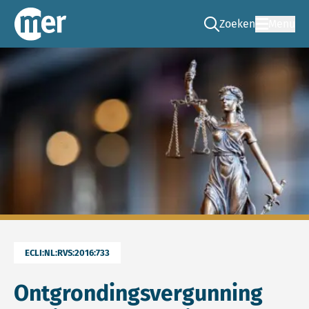
Zoeken
Menu
Ga naar de zoek pag
Commissie mer
ECLI:NL:RVS:2016:733
Ontgrondingsvergunning