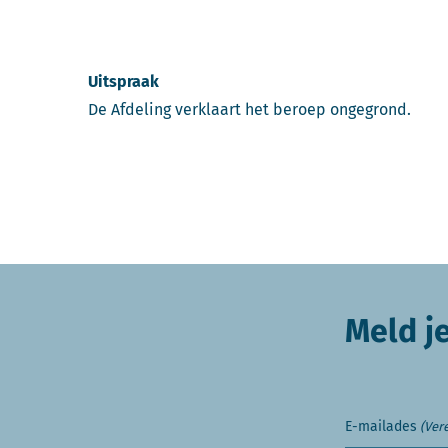
Uitspraak
De Afdeling verklaart het beroep ongegrond.
Meld j
E-mailades
(Vere