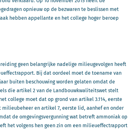
rond verklaard. Op 10 november 2015 heeft de
 opgedragen opnieuw op de bezwaren te beslissen met
raak hebben appellante en het college hoger beroep
reiding geen belangrijke nadelige milieugevolgen heeft
eueffectrapport. Bij dat oordeel moet de toename van
r jaar buiten beschouwing worden gelaten omdat de
s die artikel 2 van de Landbouwkwaliteitswet stelt
t college moet dat op grond van artikel 3.114, eerste
t milieubeheer en artikel 7, eerste lid, aanhef en onder
Omdat de omgevingsvergunning wat betreft ammoniak op
ft het volgens hen geen zin om een milieueffectrapport