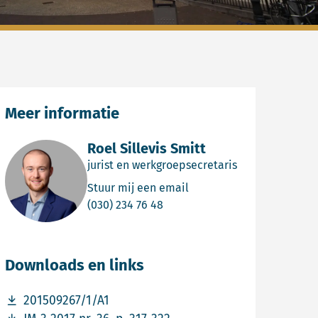
Meer informatie
Roel Sillevis Smitt
jurist en werkgroepsecretaris
Email Roel Sillevis Smitt
Stuur mij een email
Bel Roel Sillevis Smitt
(030) 234 76 48
Downloads en links
Download bestand 201509267/1/A1
201509267/1/A1