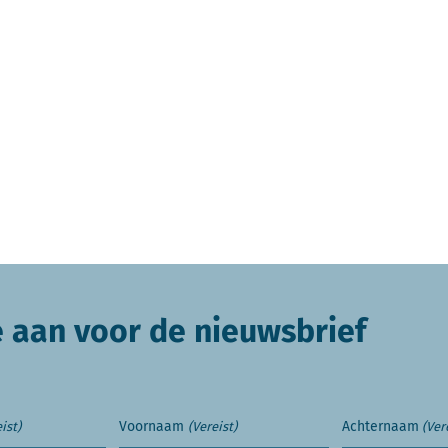
e aan voor de nieuwsbrief
Voornaam
Achternaam
ist)
(Vereist)
(Ver