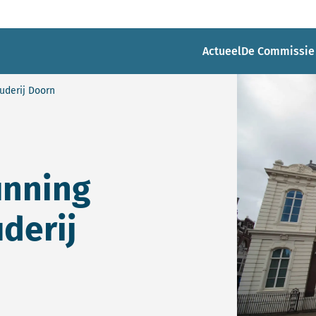
Actueel
De Commissie
uderij Doorn
nning
derij