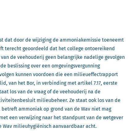
ast dat door de wijziging de ammoniakemissie toeneemt
eeft terecht geoordeeld dat het college ontoereikend
 van de veehouderij geen belangrijke nadelige gevolgen
j de beslissing over een omgevingsvergunning
evolgen kunnen voordoen die een milieueffectrapport
lid, van het Bor, in verbinding met artikel 7.17, eerste
taat los van de vraag of de veehouderij na de
iviteitenbesluit milieubeheer. Ze staat ook los van de
 betreft ammoniak op grond van de Wav niet mag
 met een verwijzing naar het standpunt van de wetgever
de Wav milieuhygiënisch aanvaardbaar acht.