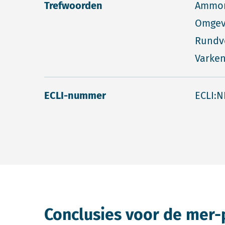
Trefwoorden
Ammoni
Omgev
Rundve
Varken
ECLI-nummer
ECLI:N
Conclusies voor de mer-