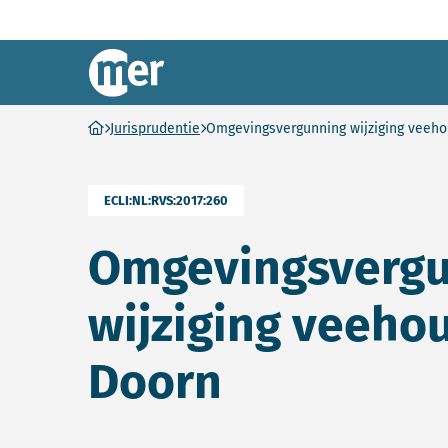
Commissie mer
Ga naar homepage
Jurisprudentie
Omgevingsvergunning wijziging veeho
ECLI:NL:RVS:2017:260
Omgevingsvergu
wijziging veehou
Doorn