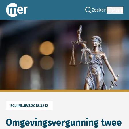
Zoeken
Menu
Ga naar de zoek pag
Commissie mer
ECLI:NL:RVS:2018:3212
Omgevingsvergunning twee