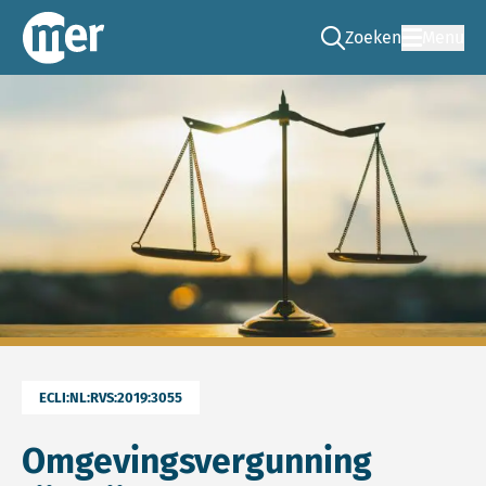
Zoeken
Menu
Ga naar de zoek pag
Commissie mer
ECLI:NL:RVS:2019:3055
Omgevingsvergunning