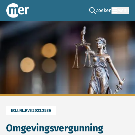
Zoeken
Menu
Ga naar de zoek pag
Commissie mer
ECLI:NL:RVS:2023:2586
Omgevingsvergunning