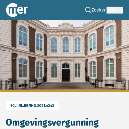
Zoeken
Menu
Ga naar de zoek pag
Commissie mer
ECLI:NL:RBNHO:2021:4342
Omgevingsvergunning