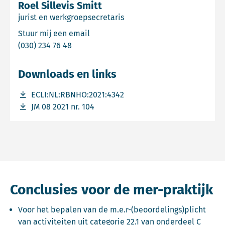
Roel Sillevis Smitt
jurist en werkgroepsecretaris
Email Roel Sillevis Smitt
Stuur mij een email
Bel Roel Sillevis Smitt
(030) 234 76 48
Downloads en links
Download bestand ECLI:NL:RBNHO:2021:4342
ECLI:NL:RBNHO:2021:4342
Download bestand JM 08 2021 nr. 104
JM 08 2021 nr. 104
Conclusies voor de mer-praktijk
Voor het bepalen van de m.e.r-(beoordelings)plicht
van activiteiten uit categorie 22.1 van onderdeel C