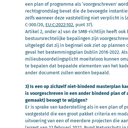
een plan of programma als ‘voorgeschreven’ word
rechtsgrondslag bevat die de bevoegde instanties
zelfs wanneer deze vaststelling niet verplicht is 
C-300/20,
EU:C:2022:102
, punt 37).
Artikel 2, onder a) van de SMB-richtlijn heeft o
bestuursrechtelijke bepalingen zijn voorgeschre
uitgelegd dat zij in beginsel ook ziet op plannen 
geval het bestemmingsplan Dublin 2016-2022. Als d
milieubeoordelingsplicht moeiteloos kunnen omz
te bepalen dat bepaalde elementen van het kader
ander document zullen worden bepaald.
3) Is een op zichzelf niet-bindend masterplan k
is voorgeschreven in een ander bindend plan of 
gemaakt) beoogt te wijzigen?
Er is sprake van kaderstelling als in een plan o
vastgesteld die een groot pakket criteria en mod
uitvoering van een of meerdere projecten die aa
(arrest van 22 februari 2022, Bund Naturschutz in