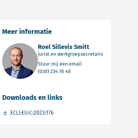
Meer informatie
Roel Sillevis Smitt
jurist en werkgroepsecretaris
Email Roel Sillevis Smitt
Stuur mij een email
Bel Roel Sillevis Smitt
(030) 234 76 48
Downloads en links
Download bestand ECLI:EU:C:2023:176
ECLI:EU:C:2023:176