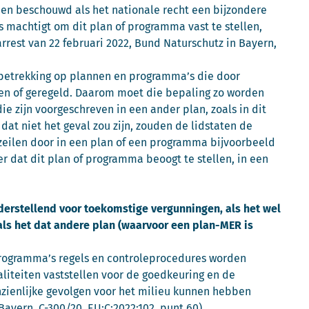
en beschouwd als het nationale recht een bijzondere
 machtigt om dit plan of programma vast te stellen,
(arrest van 22 februari 2022, Bund Naturschutz in Bayern,
ok betrekking op plannen en programma’s die door
ven of geregeld. Daarom moet die bepaling zo worden
die zijn voorgeschreven in een ander plan, zoals in dit
at niet het geval zou zijn, zouden de lidstaten de
eilen door in een plan of een programma bijvoorbeeld
 dat dit plan of programma beoogt te stellen, in een
aderstellend voor toekomstige vergunningen, als het wel
als het dat andere plan (waarvoor een plan-MER is
f programma’s regels en controleprocedures worden
aliteiten vaststellen voor de goedkeuring en de
nzienlijke gevolgen voor het milieu kunnen hebben
 Bayern, C-300/20,
EU:C:2022:102
, punt 60).