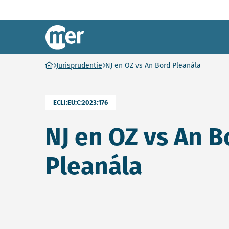
Commissie mer
Ga naar homepage
Jurisprudentie
NJ en OZ vs An Bord Pleanála
ECLI:EU:C:2023:176
NJ en OZ vs An B
Pleanála