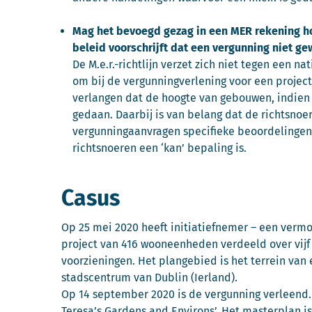
Mag het bevoegd gezag in een MER rekening ho
beleid voorschrijft dat een vergunning niet 
De M.e.r.-richtlijn verzet zich niet tegen een n
om bij de vergunningverlening voor een projec
verlangen dat de hoogte van gebouwen, indien 
gedaan. Daarbij is van belang dat de richtsno
vergunningaanvragen specifieke beoordelingen 
richtsnoeren een ‘kan’ bepaling is.
Casus
Op 25 mei 2020 heeft initiatiefnemer – een ver
project van 416 wooneenheden verdeeld over vijf
voorzieningen. Het plangebied is het terrein van 
stadscentrum van Dublin (Ierland).
Op 14 september 2020 is de vergunning verleend.
Teresa’s Gardens and Environs’. Het masterplan 