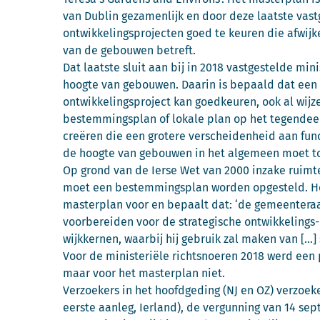
van Dublin gezamenlijk en door deze laatste vas
ontwikkelingsprojecten goed te keuren die afwi
van de gebouwen betreft.
Dat laatste sluit aan bij in 2018 vastgestelde min
hoogte van gebouwen. Daarin is bepaald dat een p
ontwikkelingsproject kan goedkeuren, ook al wij
bestemmingsplan of lokale plan op het tegendeel’
creëren die een grotere verscheidenheid aan fun
de hoogte van gebouwen in het algemeen moet to
Op grond van de Ierse Wet van 2000 inzake ruimte
moet een bestemmingsplan worden opgesteld. Het
masterplan voor en bepaalt dat: ‘de gemeenteraa
voorbereiden voor de strategische ontwikkelings
wijkkernen, waarbij hij gebruik zal maken van [...]
Voor de ministeriële richtsnoeren 2018 werd een
maar voor het masterplan niet.
Verzoekers in het hoofdgeding (NJ en OZ) verzoeke
eerste aanleg, Ierland), de vergunning van 14 sep