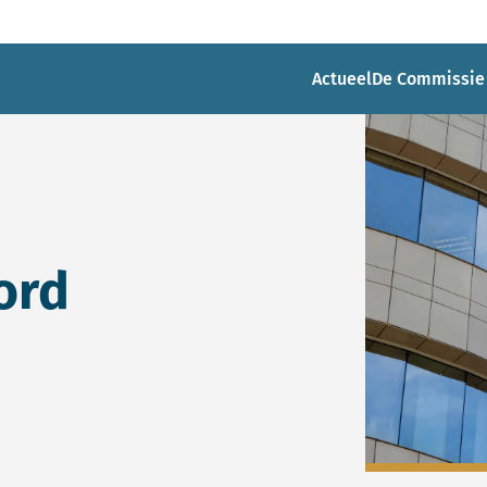
Actueel
De Commissie
ord