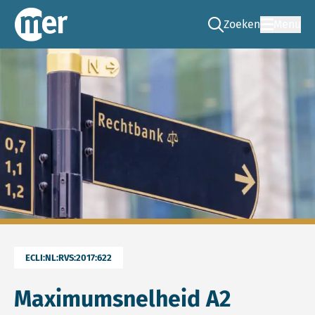
Zoeken
Menu
Ga naar de zoek pag
Commissie mer
ECLI:NL:RVS:2017:622
Maximumsnelheid A2