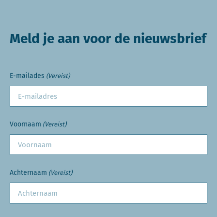
Meld je aan voor de nieuwsbrief
E-mailades
(Vereist)
Voornaam
(Vereist)
Achternaam
(Vereist)