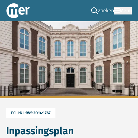
Zoeken
Menu
Ga naar de zoek pag
Commissie mer
ECLI:NL:RVS:2014:1767
Inpassingsplan