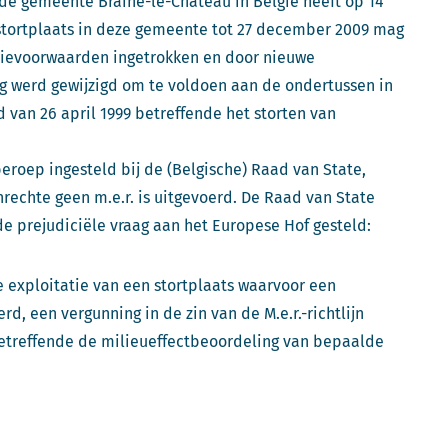
de gemeente Braine-le-Château in België heeft op 14
stortplaats in deze gemeente tot 27 december 2009 mag
atievoorwaarden ingetrokken en door nieuwe
 werd gewijzigd om te voldoen aan de ondertussen in
 van 26 april 1999 betreffende het storten van
beroep ingesteld bij de (Belgische) Raad van State,
nrechte geen m.e.r. is uitgevoerd. De Raad van State
e prejudiciële vraag aan het Europese Hof gesteld:
de exploitatie van een stortplaats waarvoor een
rd, een vergunning in de zin van de M.e.r.-richtlijn
5 betreffende de milieueffectbeoordeling van bepaalde