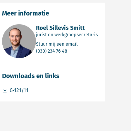
Meer informatie
Roel Sillevis Smitt
jurist en werkgroepsecretaris
Email Roel Sillevis Smitt
Stuur mij een email
Bel Roel Sillevis Smitt
(030) 234 76 48
Downloads en links
Download bestand C-121/11
C-121/11