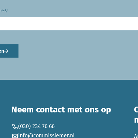
eist)
en
Neem contact met ons op
(030) 234 76 66
info@commissiemer.nl
A