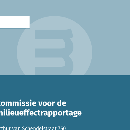
Commissie voor de
milieueffectrapportage
rthur van Schendelstraat 760