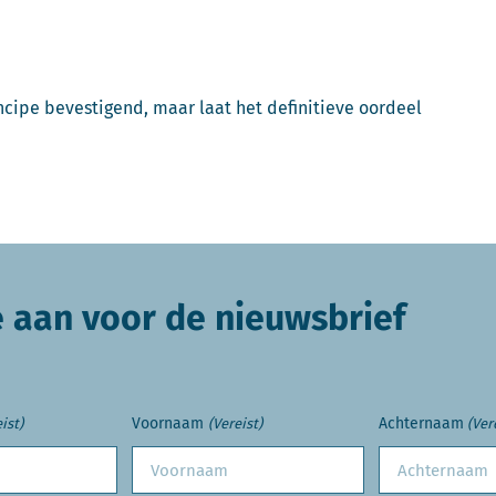
ncipe bevestigend, maar laat het definitieve oordeel
e aan voor de nieuwsbrief
Voornaam
Achternaam
ist)
(Vereist)
(Ver