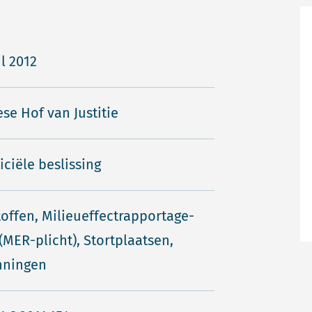
il 2012
se Hof van Justitie
iciële beslissing
toffen, Milieueffectrapportage-
 (MER-plicht), Stortplaatsen,
nningen