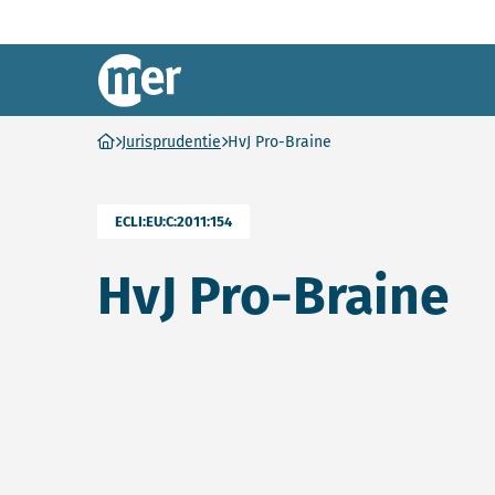
Commissie mer
Ga naar homepage
Jurisprudentie
HvJ Pro-Braine
ECLI:EU:C:2011:154
HvJ Pro-Braine