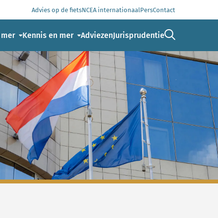
Advies op de fiets
NCEA internationaal
Pers
Contact
Ga naar de 
 mer
Kennis en mer
Adviezen
Jurisprudentie