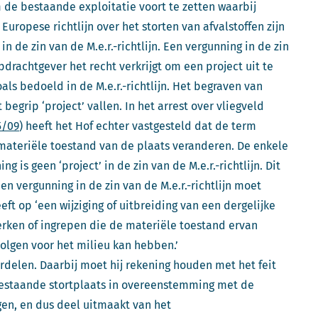
m de bestaande exploitatie voort te zetten waarbij
uropese richtlijn over het storten van afvalstoffen zijn
 de zin van de M.e.r.-richtlijn. Een vergunning in de zin
opdrachtgever het recht verkrijgt om een project uit te
als bedoeld in de M.e.r.-richtlijn. Het begraven van
begrip ‘project’ vallen. In het arrest over vliegveld
5/09
) heeft het Hof echter vastgesteld dat de term
e materiële toestand van de plaats veranderen. De enkele
is geen ‘project’ in de zin van de M.e.r.-richtlijn. Dit
en vergunning in de zin van de M.e.r.-richtlijn moet
ft op ‘een wijziging of uitbreiding van een dergelijke
erken of ingrepen die de materiële toestand ervan
volgen voor het milieu kan hebben.’
rdelen. Daarbij moet hij rekening houden met het feit
bestaande stortplaats in overeenstemming met de
ngen, en dus deel uitmaakt van het