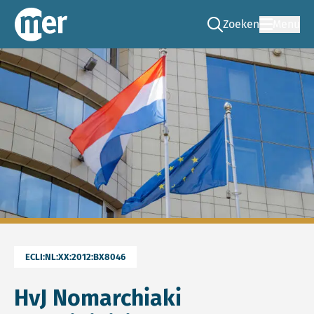
Zoeken
Menu
Ga naar de zoek pag
Commissie mer
ECLI:NL:XX:2012:BX8046
HvJ Nomarchiaki