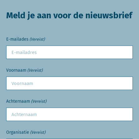
Meld je aan voor de nieuwsbrief
E-mailades
(Vereist)
Voornaam
(Vereist)
Achternaam
(Vereist)
Organisatie
(Vereist)