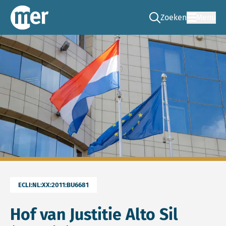
Zoeken
Menu
Ga naar de zoek pag
Commissie mer
ECLI:NL:XX:2011:BU6681
Hof van Justitie Alto Sil