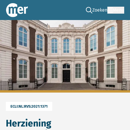
Zoeken
Menu
Ga naar de zoek pag
Commissie mer
ECLI:NL:RVS:2021:1371
Herziening