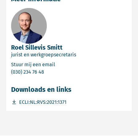
Roel Sillevis Smitt
jurist en werkgroepsecretaris
Email Roel Sillevis Smitt
Stuur mij een email
Bel Roel Sillevis Smitt
(030) 234 76 48
Downloads en links
Download bestand ECLI:NL:RVS:2021:1371
ECLI:NL:RVS:2021:1371