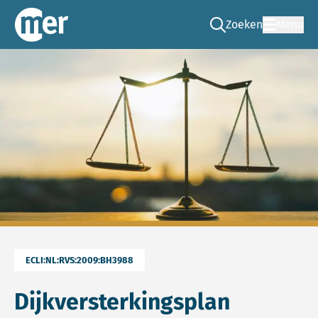
Zoeken
Menu
Ga naar de zoek pag
Commissie mer
ECLI:NL:RVS:2009:BH3988
Dijkversterkingsplan