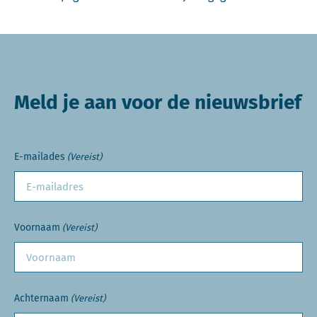
Meld je aan voor de nieuwsbrief
E-mailades
(Vereist)
Voornaam
(Vereist)
Achternaam
(Vereist)