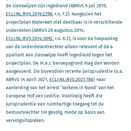
de zienswijzen zijn ingediend (ABRvS 9 juli 2019,
ECLI:NL:RVS:2019:2298
, r.o. 7.2). Aangezien het
projectplan Waterwet niet deelbaar is in verschillende
onderdelen (ABRvS 20 augustus 2014,
ECLI:NL:RVS:2014:3092
, r.o. 6.2), is voor de toepassing
van de onderdelentrechter alleen relevant of de a
ppellant een zienswijze heeft ingediend tegen het
projectplan. De m.e.r.-beroepsgrond mag dan worden
aangevoerd. Zie bovendien recente jurisprudentie (o.a.
ABRvS 14 april 2021,
ECLI:NL:RVS:2021:786
) naar
aanleiding van het arrest ‘Varkens in Nood’ van het
Europese Hof van Justitie. Voorlopig heeft die
jurisprudentie een ruimhartige toegang tot de
bestuursrechter tot gevolg, mede op basis van
vervolguitspraken.