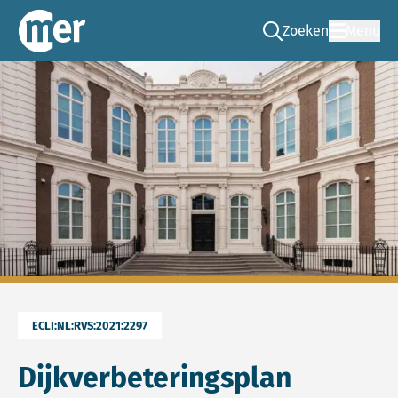
Zoeken
Menu
Ga naar de zoek pag
Commissie mer
ECLI:NL:RVS:2021:2297
Dijkverbeteringsplan