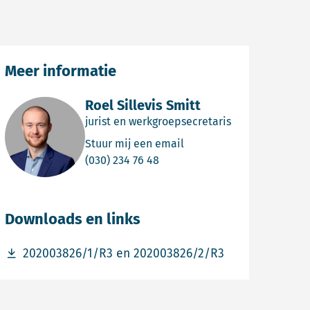
Meer informatie
Roel Sillevis Smitt
jurist en werkgroepsecretaris
Email Roel Sillevis Smitt
Stuur mij een email
Bel Roel Sillevis Smitt
(030) 234 76 48
Downloads en links
Download bestand 202003826/1/R3 en 202003826/2/R
202003826/1/R3 en 202003826/2/R3