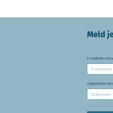
Meld j
E-mailades
(Vere
Organisatie
(Ver