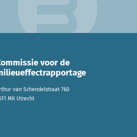
Commissie voor de
milieueffectrapportage
rthur van Schendelstraat 760
511 MK Utrecht