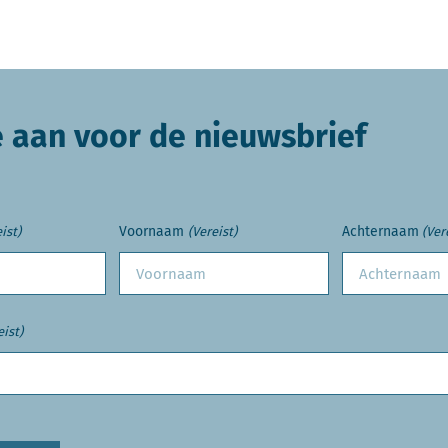
e aan voor de nieuwsbrief
Voornaam
Achternaam
ist)
(Vereist)
(Ver
eist)