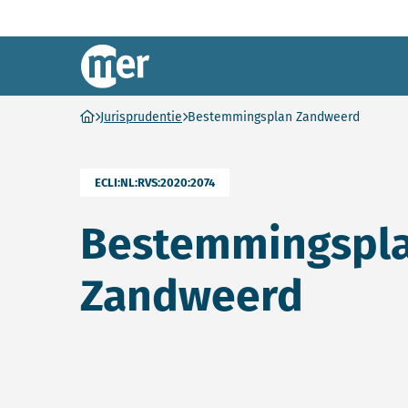
Commissie mer
Ga naar homepage
Jurisprudentie
Bestemmingsplan Zandweerd
ECLI:NL:RVS:2020:2074
Bestemmingspl
Zandweerd