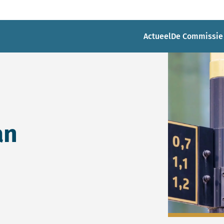
Actueel
De Commissie
an