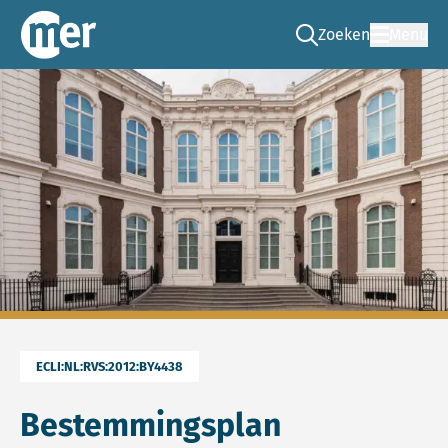
Zoeken
Menu
Ga naar de zoek pag
Commissie mer
ECLI:NL:RVS:2012:BY4438
Bestemmingsplan