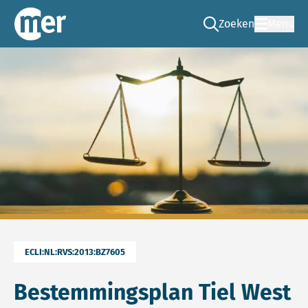
Zoeken
Menu
Ga naar de zoek pag
Commissie mer
ECLI:NL:RVS:2013:BZ7605
Bestemmingsplan Tiel West