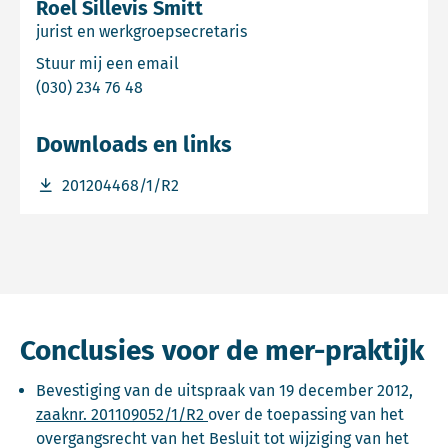
Roel Sillevis Smitt
jurist en werkgroepsecretaris
Email Roel Sillevis Smitt
Stuur mij een email
Bel Roel Sillevis Smitt
(030) 234 76 48
Downloads en links
Download bestand 201204468/1/R2
201204468/1/R2
Conclusies voor de mer-praktijk
Bevestiging van de uitspraak van 19 december 2012,
Deze link opent in een nieuw ta
zaaknr. 201109052/1/R2
over de toepassing van het
overgangsrecht van het Besluit tot wijziging van het