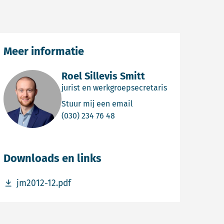
Meer informatie
Roel Sillevis Smitt
jurist en werkgroepsecretaris
Email Roel Sillevis Smitt
Stuur mij een email
Bel Roel Sillevis Smitt
(030) 234 76 48
Downloads en links
Download bestand jm2012-12.pdf
jm2012-12.pdf