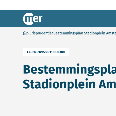
Commissie mer
Ga naar homepage
Jurisprudentie
Bestemmingsplan Stadionplein Amst
ECLI:NL:RVS:2011:BU5380
Bestemmingspl
Stadionplein A