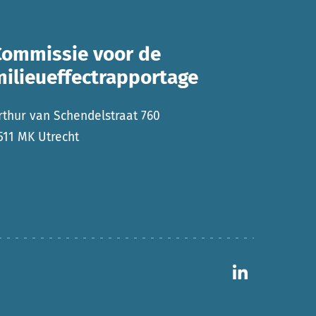
Commissie voor de
milieueffectrapportage
rthur van Schendelstraat 760
511 MK Utrecht
Ga naar 