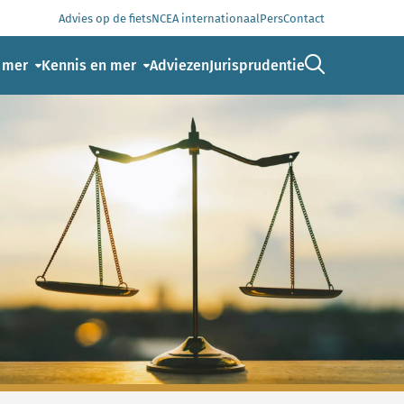
Advies op de fiets
NCEA internationaal
Pers
Contact
Ga naar de 
 mer
Kennis en mer
Adviezen
Jurisprudentie