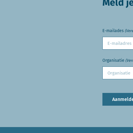
Meld j
E-mailades
(Vere
Organisatie
(Ver
Aanmeld