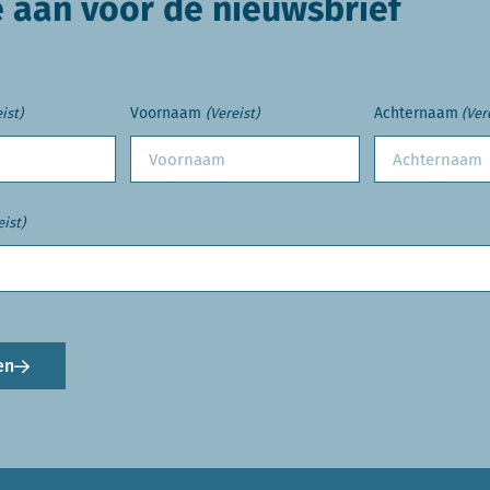
e aan voor de nieuwsbrief
Voornaam
Achternaam
ist)
(Vereist)
(Ver
eist)
en