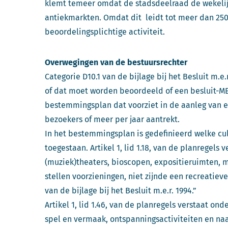
klemt temeer omdat de stadsdeelraad de wekelij
antiekmarkten. Omdat dit leidt tot meer dan 250.0
beoordelingsplichtige activiteit.
Overwegingen van de bestuursrechter
Categorie D10.1 van de bijlage bij het Besluit m
of dat moet worden beoordeeld of een besluit-M
bestemmingsplan dat voorziet in de aanleg van ee
bezoekers of meer per jaar aantrekt.
In het bestemmingsplan is gedefinieerd welke cul
toegestaan. Artikel 1, lid 1.18, van de planregels
(muziek)theaters, bioscopen, expositieruimten, m
stellen voorzieningen, niet zijnde een recreatiev
van de bijlage bij het Besluit m.e.r. 1994.”
Artikel 1, lid 1.46, van de planregels verstaat ond
spel en vermaak, ontspanningsactiviteiten en naa