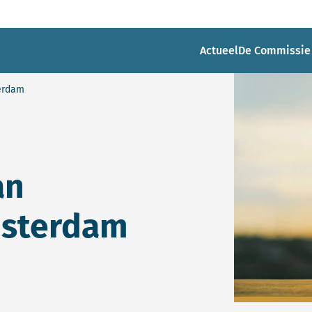
Actueel
De Commissie
erdam
an
msterdam