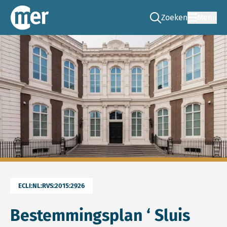
Zoeken
Menu
Ga naar de zoek pag
Commissie mer
ECLI:NL:RVS:2015:2926
Bestemmingsplan ‘ Sluis