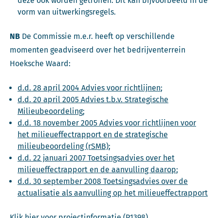
deze ook worden getroffen. Dit kan bijvoorbeeld in de
vorm van uitwerkingsregels.
NB
De Commissie m.e.r. heeft op verschillende
momenten geadviseerd over het bedrijventerrein
Hoeksche Waard:
d.d. 28 april 2004 Advies voor richtlijnen
;
d.d. 20 april 2005 Advies t.b.v. Strategische
Milieubeoordeling
;
d.d. 18 november 2005 Advies voor richtlijnen voor
het milieueffectrapport en de strategische
milieubeoordeling (rSMB)
;
d.d. 22 januari 2007 Toetsingsadvies over het
milieueffectrapport en de aanvulling daarop
;
d.d. 30 september 2008 Toetsingsadvies over de
actualisatie als aanvulling op het milieueffectrapport
Klik hier
voor projectinformatie (P1398).