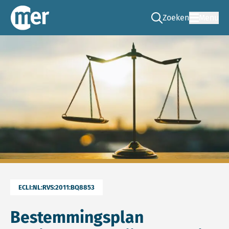
Zoeken
Menu
Ga naar de zoek pag
Commissie mer
ECLI:NL:RVS:2011:BQ8853
Bestemmingsplan