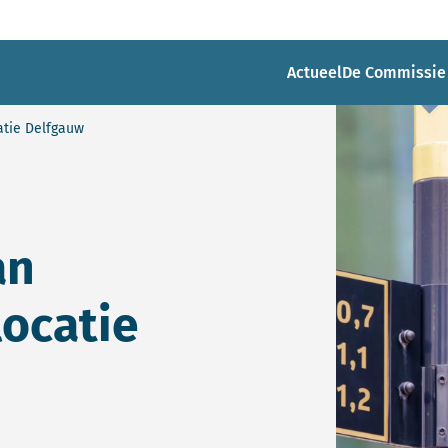
Actueel
De Commissie
tie Delfgauw
an
ocatie