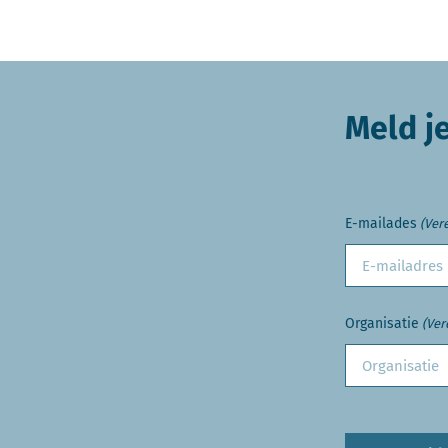
Meld j
E-mailades
(Vere
Organisatie
(Ver