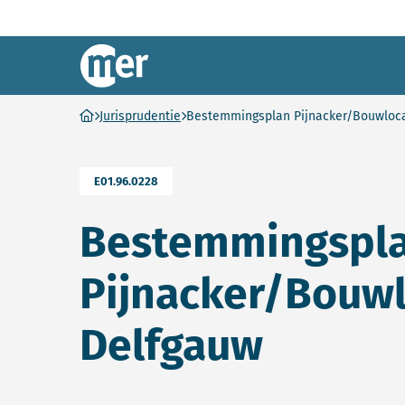
Commissie mer
Ga naar homepage
Jurisprudentie
Bestemmingsplan Pijnacker/Bouwloca
E01.96.0228
Bestemmingspl
Pijnacker/Bouwl
Delfgauw