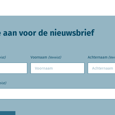
e aan voor de nieuwsbrief
Voornaam
Achternaam
ist)
(Vereist)
(Ver
eist)