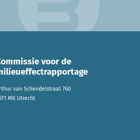
Commissie voor de
milieueffectrapportage
rthur van Schendelstraat 760
511 MK Utrecht